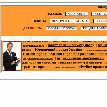
ШВИД
ЗАГАЛЬНЕ
:
|
ДЛЯ КЛІЄНТА
:
|
ДЛЯ ЮРИСТА
:
|
юридична порада
|
|
|
|
юридичні послуги
юридичні новини
сотрудничество
юридические ус
|
|
юридическая консультация
юри
юрист по банківському праву
юридична порада
|
|
Юридичний портал України
юриста
|
|
спадкове право: юрид
сімейне право: ведення справ про розірвання шл
ведення справ, пов'язаних з
|
юридичні послуги автовласникам
житловими спорами
|
послуги із захисту прав споживача
|
сімейне право: 
трудового права
| |
|
юрист з житлового права
справ про розірвання шлюбу
п
|
корпоративний юрист
|
ю
спори- юридична допомога
|
|
юридична адреса для реєстрації
цивільних справ
безкоштовні юрид
|
|
юридична адреса
юридичний форум
консультації
юридическая библио
|
|
законодавство
юридична фі
|
|
|
оголошення
третейський суд
новини ЗМІ
|
юрист по земельних спорах
|