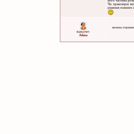
його частина розі
Чи правомірні ви
рішення повинен 
можна отримати в
відвідувач:
Айша