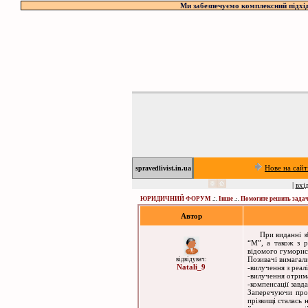
Ми забезпечуємо комплексний підхід
Нове на сайт
spravedlivist.in.ua
|
вхі
ЮРИДИЧНИЙ ФОРУМ
.:.
Інше
Помогите решить зада
.:.
Автор
При виданні збір
“М”, а також з р
відомого гуморист
Позивачі вимагали
відвідувач:
Natali_9
-вилучення з реалі
-вилучення отрим
-компенсації завд
Заперечуючи прот
прізвищі сталась 