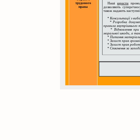
трудового
Наші
юристи
провод
права
дозволяють суперечнос
також надають наступні
* Консультації з вибо
* Розробка документі
правила внутрішнього т
* Відновлення при нез
моральної шкоди, а так
* Питання матеріально
* Захист прав громадя
* Захист прав робот
* Стягнення за заподі