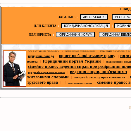
ШВИД
ЗАГАЛЬНЕ
:
|
ДЛЯ КЛІЄНТА
:
|
ДЛЯ ЮРИСТА
:
|
юридична порада
|
|
|
|
юридичні послуги
юридичні новини
сотрудничество
юридические ус
|
|
юридическая консультация
юри
юрист по банківському праву
юридична порада
|
|
Юридичний портал України
юриста
|
|
спадкове право: юрид
сімейне право: ведення справ про розірвання шл
ведення справ, пов'язаних з
|
юридичні послуги автовласникам
житловими спорами
|
послуги із захисту прав споживача
|
сімейне право: 
трудового права
| |
|
юрист з житлового права
справ про розірвання шлюбу
п
|
корпоративний юрист
|
ю
спори- юридична допомога
|
|
юридична адреса для реєстрації
побутових справ
безкоштовні юрид
|
|
юридична адреса
юридичний форум
консультації
юридическая библио
|
|
законодавство
юридична фі
|
|
|
оголошення
третейський суд
новини ЗМІ
|
юрист по земельних спорах
|