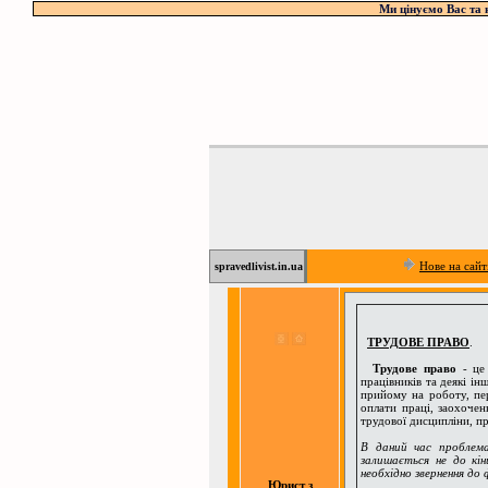
Ми цінуємо Вас та 
Нове на сайт
spravedlivist.in.ua
ТРУДОВЕ ПРАВО
.
Трудове право
- це 
працівників та деякі ін
прийому на роботу, пер
оплати праці, заохочен
трудової дисципліни, пр
В даний час проблема
залишається не до кін
необхідно звернення до 
Юрист з