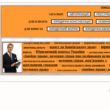
ШВИД
ЗАГАЛЬНЕ
:
|
ДЛЯ КЛІЄНТА
:
|
ДЛЯ ЮРИСТА
:
|
юридична порада
|
|
|
|
юридичні послуги
юридичні новини
сотрудничество
юридические ус
|
|
юридическая консультация
юри
юрист по банківському праву
юридична порада
|
|
Юридичний портал України
юриста
|
|
спадкове право: юрид
сімейне право: ведення справ про розірвання шл
ведення справ, пов'язаних з
|
юридичні послуги автовласникам
житловими спорами
|
послуги із захисту прав споживача
|
сімейне право: 
трудового права
| |
|
юрист з житлового права
справ про розірвання шлюбу
п
|
корпоративний юрист
|
ю
спори- юридична допомога
|
|
юридична адреса для реєстрації
депозитних справ
безкоштовні юри
|
|
юридична адреса
юридичний форум
консультації
юридическая библио
|
|
законодавство
юридична фі
|
|
|
оголошення
третейський суд
новини ЗМІ
|
юрист по земельних спорах
|