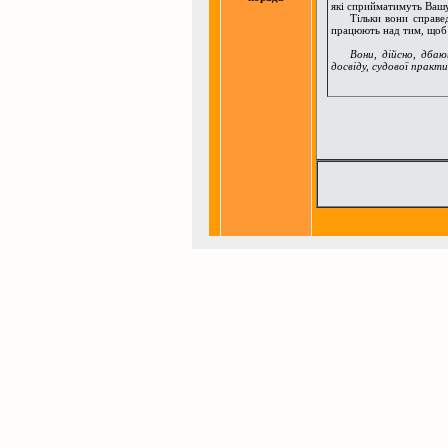
які сприйматимуть Вашу
Тільки вони справедли
працюють над тим, щоб 
Вони, дійсно, дба
досвіду, судової практи