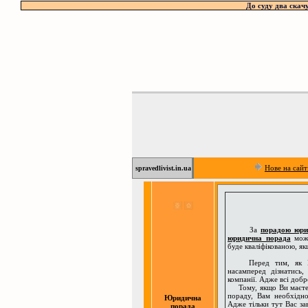
До суду два скачу
Нове на сайт
spravedlivist.in.ua
За
порадою юри
юридична порада
може
буде кваліфікованою, як
Перед тим, як Ви з
насамперед дізнатись,
компанії. Адже всі добр
Тому, якщо Ви маєте н
пораду, Вам необхідн
Юридична
Адже тільки тут Вас за
порада