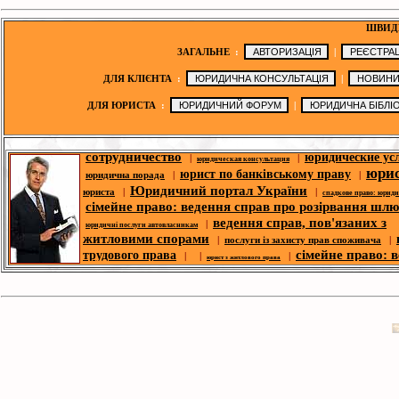
ШВИД
ЗАГАЛЬНЕ
:
|
ДЛЯ КЛІЄНТА
:
|
ДЛЯ ЮРИСТА
:
|
юридична порада
|
|
|
|
юридичні послуги
юридичні новини
сотрудничество
юридические ус
|
|
юридическая консультация
юри
юрист по банківському праву
юридична порада
|
|
Юридичний портал України
юриста
|
|
спадкове право: юрид
сімейне право: ведення справ про розірвання шл
ведення справ, пов'язаних з
|
юридичні послуги автовласникам
житловими спорами
|
послуги із захисту прав споживача
|
сімейне право: 
трудового права
| |
|
юрист з житлового права
справ про розірвання шлюбу
п
|
корпоративний юрист
|
ю
спори- юридична допомога
|
|
юридична адреса для реєстрації
побутових справ
безкоштовні юрид
|
|
юридична адреса
юридичний форум
консультації
юридическая библио
|
|
законодавство
юридична фі
|
|
|
оголошення
третейський суд
новини ЗМІ
|
юрист по земельних спорах
|