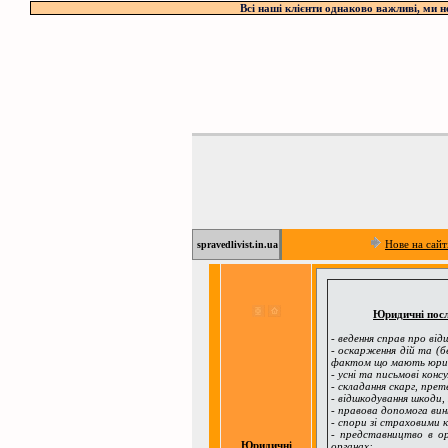
Всі наші клієнти однаково важливі, ми
Нове на сайт
spravedlivist.in.ua
Юридичні пос
- ведення справ про ві
- оскарження дій та (б
фактом що мають юрид
- усні та письмові конс
- складання скарг, прет
- відшкодування шкоди, 
- правова допомога вин
- спори зі страховими 
- представництво в о
Юридичні
органах;