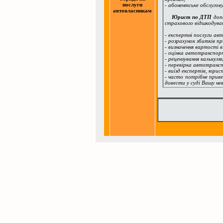
послуги
- абонентське обслуго
автовласникам
Юрист по ДТП
допо
страхового відшкодуван
- експертні послуги ав
- розрахунок збитків п
- визначення вартості 
- оцінка автотранспорт
- рецензування калькуля
- перевірка автотрансп
- виїзд експертів, юрист
- часто потрібне прив
довести у суді Вашу не