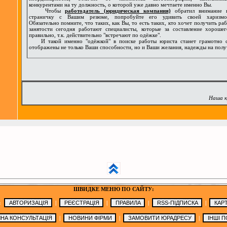
конкурентами на ту должность, о которой уже давно мечтаете именно Вы.
Чтобы
работодатель (юридическая компания)
обратил внимание 
страничку с Вашим резюме, попробуйте его удивить своей харизмо
Обязательно помните, что таких, как Вы, то есть таких, кто хочет получить раб
занятости сегодня работают специалисты, которые за составление хорош
правильно, т.к. действительно "встречают по одёжке".
И такой именно "одёжкой" в поиске работы юриста станет грамотно со
отображены не только Ваши способности, но и Ваши желания, надежды на полу
Наша к
ШВИДКЕ МЕНЮ ПО САЙТУ:
:
|
|
|
|
|
|
|