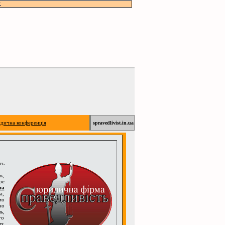
.
дична конференція
spravedlivist.in.ua
ть
ж,
ре
та
а,
мо
но
ь,
го
ых