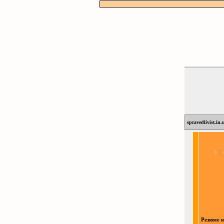
spravedlivist.in.
Резюме 