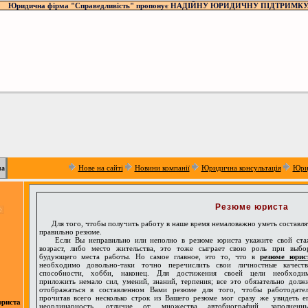
Юридична фірма "Справедливість" пропонує НАДІЙНУ ЮРИДИЧНУ ПІДТРИМКУ
Нове на сайті
Новини компанії
Юридична консультація
Юри
ua
Резюме юриста
Для того, чтобы получить работу в наше время немаловажно уметь составля
правильно резюме.
Если Вы неправильно или неполно в резюме юриста укажите свой ста
возраст, либо место жительства, это тоже сыграет свою роль при выбо
будующего места работы. Но самое главное, это то, что в
резюме юрис
необходимо довольно-таки точно перечислить свои личностные качеств
способности, хобби, наконец. Для достижения своей цели необходи
приложить немало сил, умений, знаний, терпения; все это обязательно долж
отображаться в составленном Вами резюме для того, чтобы работодател
прочитав всего несколько строк из Вашего резюме мог сразу же увидеть е
юриста
неординарность, отличие от множества автобиографий, заполненн