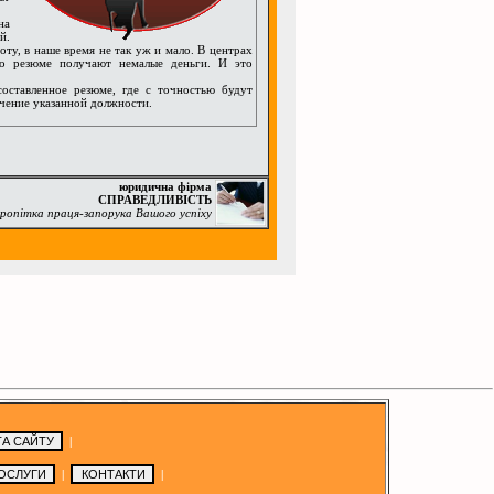
на
й.
оту, в наше время не так уж и мало. В центрах
его резюме получают немалые деньги. И это
ставленное резюме, где с точностью будут
чение указанной должности.
юридична фірма
СПРАВЕДЛИВІСТЬ
ропітка праця-запорука Вашого успіху
|
|
|