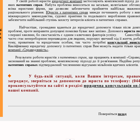
У своїй роботі юристи
юридичної компанії
застосовують комплексний підхід до
яких
патентних справ
. Набута проблема виноситься на загальне, колегіальне обгов
всіма юристами фірми, що дозволяє забезпечити прийняття найбільш зважено
раціонального рішення.
Юристи з патентних справ
завжди починають роботу з вивч
міжнародного законодавства, судової практики та подальшого вироблення правової
забезпечити найбільший ступінь захисту інтересів клієнта в патентних справах.
Найчастіше, громадяни вдаються до юридичної допомоги тільки після довгих 
і
проблемі, проте виправити допущені помилки буває вже запізно. Допомога
юриста по
з
з першої хвилини, бо своєчасність є одним з ключових факторів успіху. Самостійн
х
часто стає непереборною перешкодою для людини, порушує звичний хід її життя, роб
тому, приватним та юридичним особам, так часто потрібні
консультації юрист
Кваліфіковану юридичну допомогу із патентних справ Вам можуть надати тільки кр
компанії «Справедливість»
.
Результати роботи юристів
з патентних справ
, що працюють в компанії «Справед
заснований на знанні проблеми, комплексному підході до її розв'язання. Надійна ре
патентних справах
підтверджений численними відгуками мільйонів вдячних клієнтів.
У будь-якій ситуації, коли Вашим інтересам, правам 
загроджує,
зверніться за допомогою до юриста по телефону: (044
проконсультуйтеся на сайті в розділі
юридична консультація on-l
нашої компанії.
Поверніться
назад