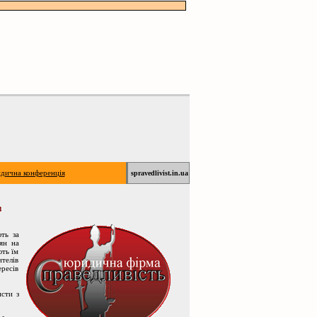
дична конференція
spravedlivist.in.ua
в
ть за
ян на
ють їм
ителів
ересів
сти з