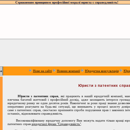
Стрижневим принципом професійної моралі юриста є справедливість!
Нове на сайті
Новини компанії
Юридична консультація
Юри
ua
Юристи з патентних спра
Юристи з патентних справ
, які працюють в нашій юридичній компанії, маю
плечима багатий життєвий і професійний досвід, адже захищають інтереси громад
юридичному ринку не один десяток років. Накопичені за роки праці знання дозволя
оперативно реагувати на будь-які ситуації, що виникають у процесі захисту довір
саме з патентних справ, своєчасно припиняти спроби порушення прав і законних інт
останніх, відновлювати справедливість.
Висококваліфіковану юридичну допомогу Вам можуть надати тільки кращі юри
патентних справ
юридичної фірми "Справедливість"
.