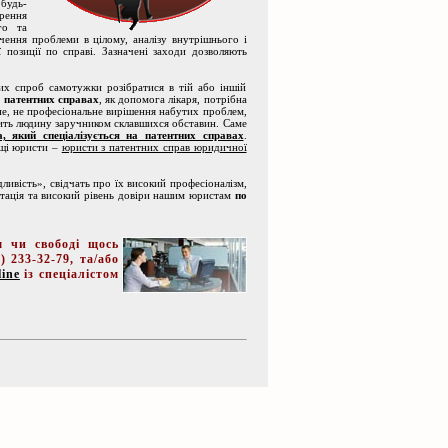
 будь-
орення
го та
ення проблеми в цілому, аналізу внутрішнього і
 позиції по справі. Зазначені заходи дозволяють
спроб самотужки розібратися в тій або іншій
 патентних справах
, як допомога лікаря, потрібна
е, не професіональне вирішення набутих проблем,
ить людину заручником склавшихся обставин. Саме
а, який спеціалізується на патентних справах
.
ащі юристи –
юристи з патентних справ юридичної
ливість», свідчать про їх високий професіоналізм,
путація та високий рівень довіри нашим юристам
по
чи свободі щось
) 233-32-79
, та/або
ine
із спеціалістом