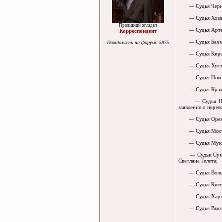
— Судья Чернови
— Судья Хозяйст
Провідний оглядач
— Судья Артемов
Корреспондент
— Судья Бахмачс
Повідомлень на форумі: 5875
— Судья Кировск
— Судья Хустско
— Судья Николае
— Судья Крамато
— Судья Новоазо
заявление о пере
— Судья Ореховс
— Судья Мостисс
— Судья Мукачев
— Судьи Сумског
Светлана Гелета;
— Судья Волынск
— Судья Киевско
— Судья Харьков
— Судья Высокоп