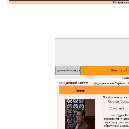
Ми вже сьо
Нове на сайт
spravedlivist.in.ua
|
вхі
ЮРИДИЧНИЙ ФОРУМ
.:.
Юридичний вісник України
.:.
Автор
Повідомлення по те
Сегодня Высшая к
Среди них:
— Судья Каменно
заявлением о пе
поскольку не мо
обратиться с новы