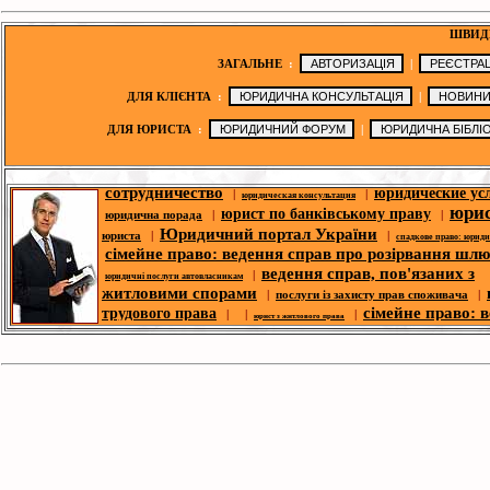
ШВИД
ЗАГАЛЬНЕ
:
|
ДЛЯ КЛІЄНТА
:
|
ДЛЯ ЮРИСТА
:
|
юридична порада
|
|
|
|
юридичні послуги
юридичні новини
сотрудничество
юридические ус
|
|
юридическая консультация
юри
юрист по банківському праву
юридична порада
|
|
Юридичний портал України
юриста
|
|
спадкове право: юрид
сімейне право: ведення справ про розірвання шл
ведення справ, пов'язаних з
|
юридичні послуги автовласникам
житловими спорами
|
послуги із захисту прав споживача
|
сімейне право: 
трудового права
| |
|
юрист з житлового права
справ про розірвання шлюбу
п
|
корпоративний юрист
|
ю
спори- юридична допомога
|
|
юридична адреса для реєстрації
депінгових справ
безкоштовні юри
|
|
юридична адреса
юридичний форум
консультації
юридическая библио
|
|
законодавство
юридична фі
|
|
|
оголошення
третейський суд
новини ЗМІ
|
юрист по земельних спорах
|