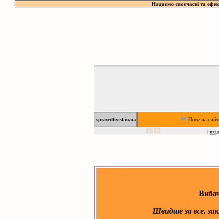
Надаємо своєчасні та ефект
Нове на сайт
spravedlivist.in.ua
|
вхі
Вибач
Швидше за все,
зак