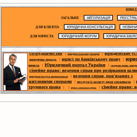
ШВИД
ЗАГАЛЬНЕ
:
|
ДЛЯ КЛІЄНТА
:
|
ДЛЯ ЮРИСТА
:
|
юридична порада
|
|
|
|
юридичні послуги
юридичні новини
сотрудничество
юридические ус
|
|
юридическая консультация
юри
юрист по банківському праву
юридична порада
|
|
Юридичний портал України
юриста
|
|
спадкове право: юрид
сімейне право: ведення справ про розірвання шл
ведення справ, пов'язаних з
|
юридичні послуги автовласникам
житловими спорами
|
послуги із захисту прав споживача
|
сімейне право: 
трудового права
| |
|
юрист з житлового права
справ про розірвання шлюбу
п
|
корпоративний юрист
|
ю
спори- юридична допомога
|
|
юридична адреса для реєстрації
транспортних справ
безкоштовні 
|
|
юридична адреса
юридичний форум
консультації
юридическая библио
|
|
законодавство
юридична фі
|
|
|
оголошення
третейський суд
новини ЗМІ
|
юрист по земельних спорах
|