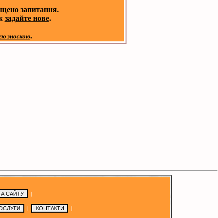
іщено запитання.
 ж
задайте нове
.
.
єю зноскою
|
|
|