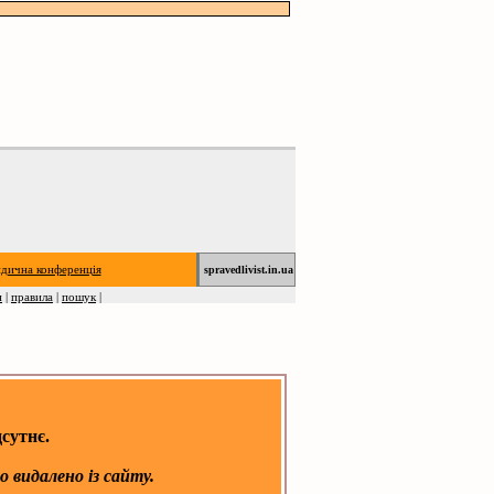
дична конференція
spravedlivist.in.ua
н
|
правила
|
пошук
|
сутнє.
ло видалено із сайту.