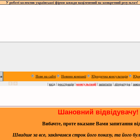
У роботі колектив української фірми завжди націленений на конкретний результат!
Нове на сайті
Новини компанії
Юридична консультація
Юри
ua
|
вхід
|
реєстрація
|
консультації
|
запитати
|
література
|
зако
Шановний відвідувачу!
Вибачте, проте вказане Вами
запитання від
Швидше за все,
закінчився строк його показу
, та його бу