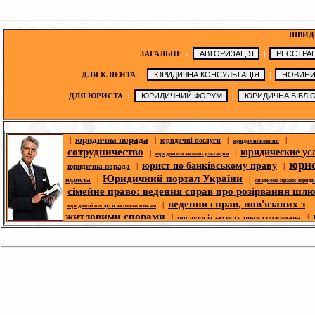
ШВИД
ЗАГАЛЬНЕ
:
|
ДЛЯ КЛІЄНТА
:
|
ДЛЯ ЮРИСТА
:
|
юридична порада
|
|
|
|
юридичні послуги
юридичні новини
сотрудничество
юридические ус
|
|
юридическая консультация
юри
юрист по банківському праву
юридична порада
|
|
Юридичний портал України
юриста
|
|
спадкове право: юрид
сімейне право: ведення справ про розірвання шл
ведення справ, пов'язаних з
|
юридичні послуги автовласникам
житловими спорами
|
послуги із захисту прав споживача
|
сімейне право: 
трудового права
| |
|
юрист з житлового права
справ про розірвання шлюбу
п
|
корпоративний юрист
|
ю
спори- юридична допомога
|
|
юридична адреса для реєстрації
депозитних справ
безкоштовні юри
|
|
юридична адреса
юридичний форум
консультації
юридическая библио
|
|
законодавство
юридична фі
|
|
|
оголошення
третейський суд
новини ЗМІ
|
юрист по земельних спорах
|