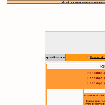
Ми забезпечуємо комплексний підхід
Нове на сайт
spravedlivist.in.ua
Ю
Невозвращ
Невозвращ
Невозвращ
возвращение из-за
В последние годы
стало возрастание