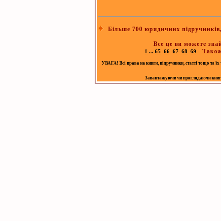
Більше 700 юридичних підручників, 
Все це ви можете зна
Також
1
...
65
66
67
68
69
УВАГА! Всі права на книги, підручники, статті тощо та ї
Завантажуючи чи проглядаючи книгу, 