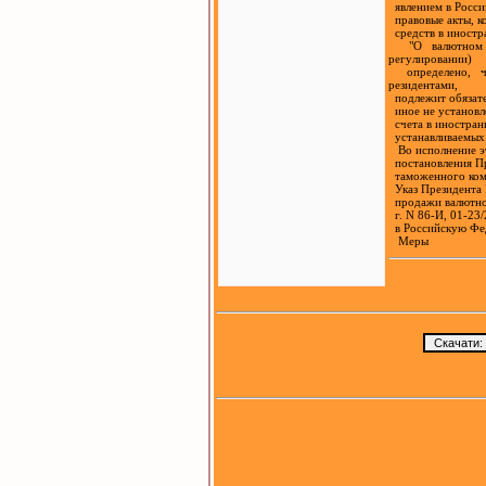
явлением в Росси
правовые акты, к
средств в иностра
"О валютном ре
регулировании)
определено, что
резидентами,
подлежит обязате
иное не установл
счета в иностранн
устанавливаемых
Во исполнение эт
постановления Пр
таможенного коми
Указ Президента Р
продажи валютной
г. N 86-И, 01-23/
в Российскую Фед
Меры