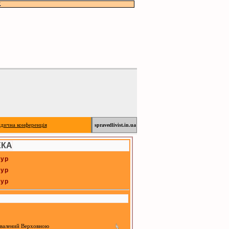
.
дична конференція
spravedlivist.in.ua
ЕКА
кур
кур
кур
хвалений Верховною