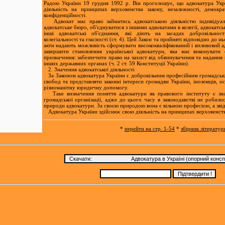
Радою України 19 грудня 1992 р. Він проголошує, що адвокатура Укр
діяльність на принципах верховенства закону, незалежності, демокра
конфіденційності.
Адвокат має право займатись адвокатською діяльністю індивідуаль
адвокатське бюро, об'єднуватися з іншими адвокатами в колегії, адвокатсь
інші адвокатські об'єднання, які діють на засадах добровільност
колегіальності та гласності (ст. 4). Цей Закон та прийняті відповідно до н
акти надають можливість сформувати висококваліфікований і впливовий а
завершити становлення української адвокатури, яка має виконувати 
призначення: забезпечити право на захист від обвинувачення та надання
інших державних органах (ч. 2 ст. 59 Конституції України).
2. Значення адвокатської діяльності
За Законом адвокатура України є добровільним професійним громадськи
свобод та представляти законні інтереси громадян України, іноземців, о
різноманітну юридичну допомогу.
Таке визначення поняття адвокатури як правового інституту є зна
громадської організації, адже до цього часу в законодавстві не робил
природи адвокатури. За своєю природою вона є вільною професією, а звід
Адвокатура України здійснює свою діяльність на принципах верховенства
*
перейти на стр. 1-54
*
збірник літерату