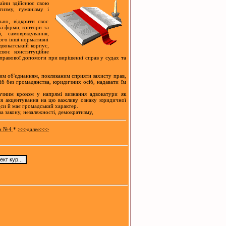
аїни здійснює свою
тизму, гуманізму і
но, відкрити своє
кі фірми, контори та
і, самоврядування,
ього інші нормативні
двокатський корпус,
своє конституційне
 правової допомоги при вирішенні справ у судах та
м об'єднанням, покликаним сприяти захисту прав,
сіб без громадянства, юридичних осіб, надавати їм
чним кроком у напрямі визнання адвокатури як
ося акцентування на цю важливу ознаку юридичної
си й має громадський характер.
 закону, незалежності, демократизму,
ри №4
*
>>>далее>>>