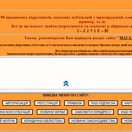
00 юридичних підручників, наукових публікацій з юриспруденції, кон
юршпор, та ін.
Все це ви можете знайти (переглянути та скачати) в збірниках
1
...
2
3
4
5
6
...
69
Також, рекомендуємо Вам відвідати розділ сайту "
МАГА
а на книги, підручники, статті тощо та їх тексти належать виключно їх авторам. Просимо автора, який зап
Вся література розміщена на сайті самими відвідувачами юри
Завантажуючи чи проглядаючи книгу, Ви погоджуєтесь з даними умовами і зобов’язуєтесь видалити зав
ШВИДКЕ МЕНЮ ПО САЙТУ:
:
|
|
|
|
|
|
|
|
|
|