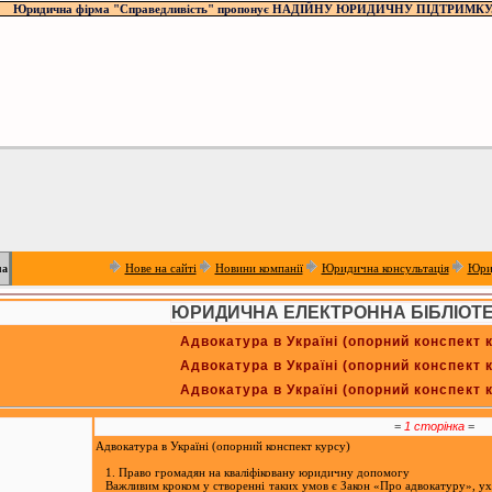
Юридична фірма "Справедливість" пропонує НАДІЙНУ ЮРИДИЧНУ ПІДТРИМКУ
Нове на сайті
Новини компанії
Юридична консультація
Юри
ua
ЮРИДИЧНА ЕЛЕКТРОННА БІБЛІОТ
Адвокатура в Україні (опорний конспект 
Адвокатура в Україні (опорний конспект 
Адвокатура в Україні (опорний конспект 
=
1 сторінка
=
Адвокатура в Україні (опорний конспект курсу)
1. Право громадян на кваліфіковану юридичну допомогу
Важливим кроком у створенні таких умов є Закон «Про адвокатуру», у