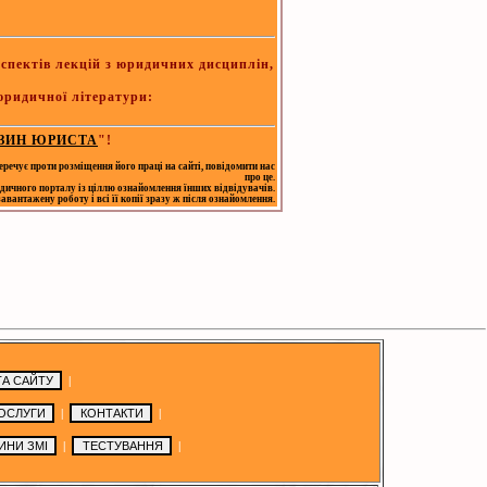
спектів лекцій з юридичних дисциплін,
 юридичної літератури:
ЗИН ЮРИСТА
"!
еречує проти розміщення його праці на сайті, повідомити нас
про це.
дичного порталу із ціллю ознайомлення їнших відвідувачів.
антажену роботу і всі її копії зразу ж після ознайомлення.
|
|
|
|
|