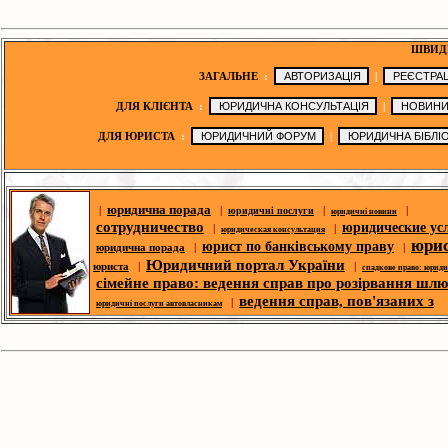
ШВИД
ЗАГАЛЬНЕ
:
|
ДЛЯ КЛІЄНТА
:
|
ДЛЯ ЮРИСТА
:
|
юридична порада
|
|
|
|
юридичні послуги
юридичні новини
сотрудничество
юридические ус
|
|
юридическая консультация
юри
юрист по банківському праву
юридична порада
|
|
Юридичний портал України
юриста
|
|
спадкове право: юрид
сімейне право: ведення справ про розірвання шл
ведення справ, пов'язаних з
|
юридичні послуги автовласникам
житловими спорами
|
послуги із захисту прав споживача
|
сімейне право: 
трудового права
| |
|
юрист з житлового права
справ про розірвання шлюбу
п
|
корпоративний юрист
|
ю
спори- юридична допомога
|
|
юридична адреса для реєстрації
абрітражних справ
безкоштовні ю
|
|
юридична адреса
юридичний форум
консультації
юридическая библио
|
|
законодавство
юридична фі
|
|
|
оголошення
третейський суд
новини ЗМІ
|
юрист по земельних спорах
|