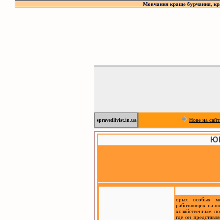
Мовчання краще бурчання, кра
Нове на сайт
spravedlivist.in.ua
Ю
орых особых ме
работающих на по
хозяйственным по
где он представл