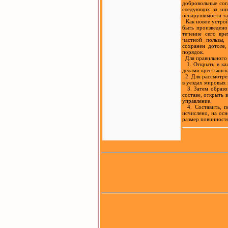
добровольные сог
следующих за он
ненарушимости та
Как новое устрой
быть произведено
течение сего вр
частной пользы
сохранен дотоле,
порядок.
Для правильного д
1. Открыть в каж
делами крестьянс
2. Для рассмотре
в уездах мировых 
3. Затем образов
составе, открыть 
управление.
4. Составить, по
исчислено, на осн
размер повинност