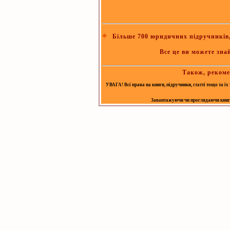
Більше 700 юридичних підручників, 
Все це ви можете зна
Також, рекоме
УВАГА! Всі права на книги, підручники, статті тощо та ї
Завантажуючи чи проглядаючи книгу, 