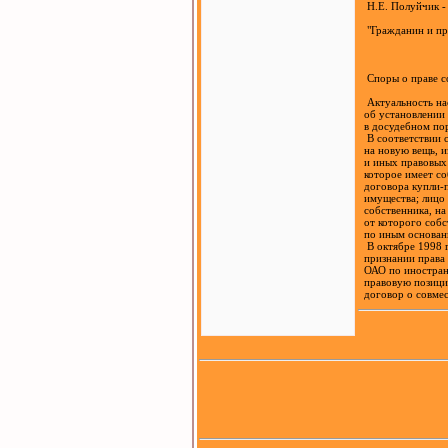
Н.Е. Полуйчик - 
"Гражданин и пра
Споры о праве с
Актуальность нас
об установлении 
в досудебном пор
В соответствии с
на новую вещь, и
и иных правовых 
которое имеет со
договора купли-п
имущества; лицо 
собственника, на 
от которого собст
по иным основани
В октябре 1998 г.
признании права 
ОАО по иностранн
правовую позицию,
договор о совмес