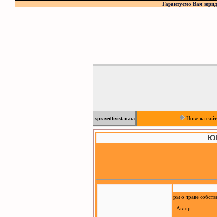
Гарантуємо Вам юриди
Нове на сайт
spravedlivist.in.ua
Ю
ры о праве собств
Автор