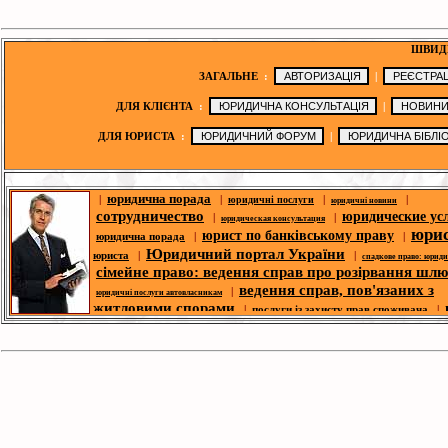
ШВИД
ЗАГАЛЬНЕ
:
|
ДЛЯ КЛІЄНТА
:
|
ДЛЯ ЮРИСТА
:
|
юридична порада
|
|
|
|
юридичні послуги
юридичні новини
сотрудничество
юридические ус
|
|
юридическая консультация
юри
юрист по банківському праву
юридична порада
|
|
Юридичний портал України
юриста
|
|
спадкове право: юрид
сімейне право: ведення справ про розірвання шл
ведення справ, пов'язаних з
|
юридичні послуги автовласникам
житловими спорами
|
послуги із захисту прав споживача
|
сімейне право: 
трудового права
| |
|
юрист з житлового права
справ про розірвання шлюбу
п
|
корпоративний юрист
|
ю
спори- юридична допомога
|
|
юридична адреса для реєстрації
цивільних справ
безкоштовні юрид
|
|
юридична адреса
юридичний форум
консультації
юридическая библио
|
|
законодавство
юридична фі
|
|
|
оголошення
третейський суд
новини ЗМІ
|
юрист по земельних спорах
|