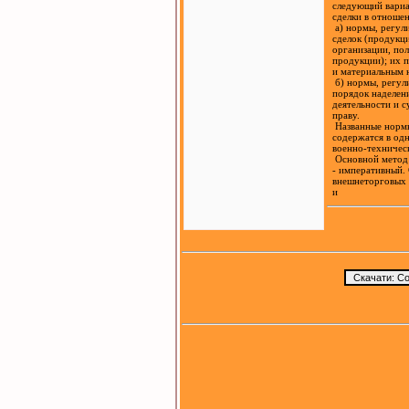
следующий вариан
сделки в отношен
а) нормы, регули
сделок (продукци
организации, пол
продукции); их п
и материальным н
б) нормы, регули
порядок наделени
деятельности и с
праву.
Названные нормы 
содержатся в одн
военно-техническ
Основной метод п
- императивный. 
внешнеторговых с
и