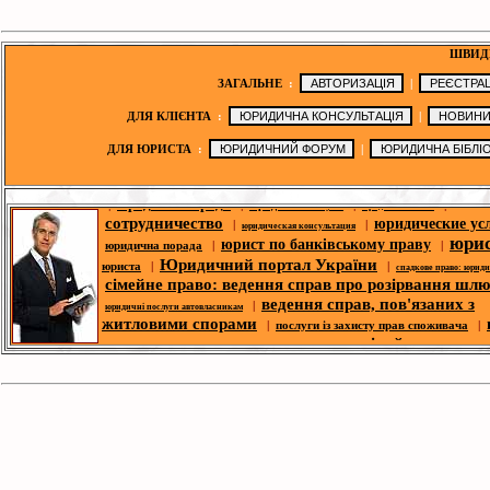
ШВИД
ЗАГАЛЬНЕ
:
|
ДЛЯ КЛІЄНТА
:
|
ДЛЯ ЮРИСТА
:
|
юридична порада
|
|
|
|
юридичні послуги
юридичні новини
сотрудничество
юридические ус
|
|
юридическая консультация
юри
юрист по банківському праву
юридична порада
|
|
Юридичний портал України
юриста
|
|
спадкове право: юрид
сімейне право: ведення справ про розірвання шл
ведення справ, пов'язаних з
|
юридичні послуги автовласникам
житловими спорами
|
послуги із захисту прав споживача
|
сімейне право: 
трудового права
| |
|
юрист з житлового права
справ про розірвання шлюбу
п
|
корпоративний юрист
|
ю
спори- юридична допомога
|
|
юридична адреса для реєстрації
медичних справ
безкоштовні юриди
|
|
юридична адреса
юридичний форум
консультації
юридическая библио
|
|
законодавство
юридична фі
|
|
|
оголошення
третейський суд
новини ЗМІ
|
юрист по земельних спорах
|