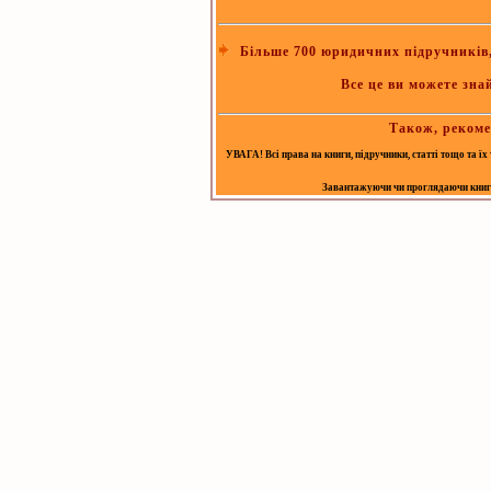
Більше 700 юридичних підручників, 
Все це ви можете зна
Також, рекоме
УВАГА! Всі права на книги, підручники, статті тощо та ї
Завантажуючи чи проглядаючи книгу, 