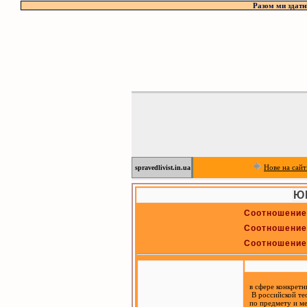
Разом ми здатн
Нове на сайт
spravedlivist.in.ua
Ю
Соотношение 
Соотношение 
Соотношение 
в сфере конкретн
В российской тео
по предмету и ме