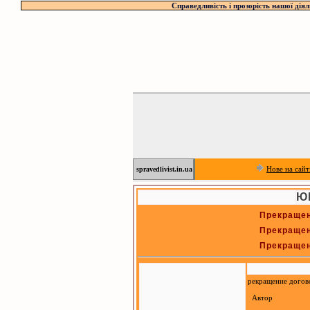
Справедливість і прозорість нашої діял
Нове на сайт
spravedlivist.in.ua
Ю
Прекращен
Прекращен
Прекращен
рекращение догов
Автор