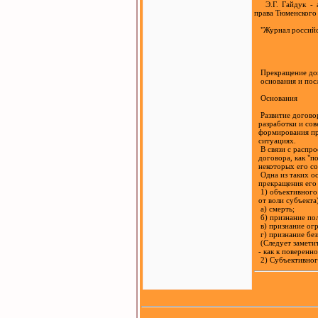
Э.Г. Гайдук - а
права Тюменского
"Журнал российск
Прекращение дог
основания и пос
Основания
Развитие договор
разработки и сов
формирования пра
ситуациях.
В связи с распро
договора, как "по
некоторых его сос
Одна из таких ос
прекращения его 
1) объективного х
от воли субъекта)
а) смерть;
б) признание по
в) признание огр
г) признание без
(Следует заметит
- как к поверенно
2) Субъективного 