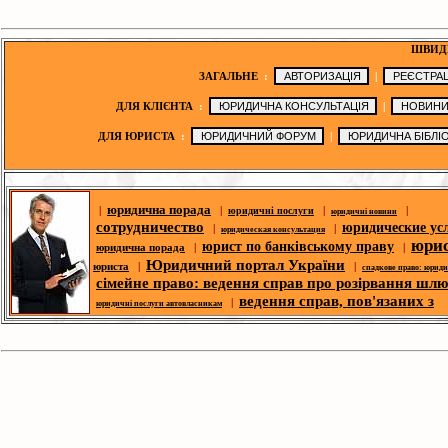
ШВИД
ЗАГАЛЬНЕ
:
|
ДЛЯ КЛІЄНТА
:
|
ДЛЯ ЮРИСТА
:
|
юридична порада
|
|
|
|
юридичні послуги
юридичні новини
сотрудничество
юридические ус
|
|
юридическая консультация
юри
юрист по банківському праву
юридична порада
|
|
Юридичний портал України
юриста
|
|
спадкове право: юрид
сімейне право: ведення справ про розірвання шл
ведення справ, пов'язаних з
|
юридичні послуги автовласникам
житловими спорами
|
послуги із захисту прав споживача
|
сімейне право: 
трудового права
| |
|
юрист з житлового права
справ про розірвання шлюбу
п
|
корпоративний юрист
|
ю
спори- юридична допомога
|
|
юридична адреса для реєстрації
адміністративних справ
безкошт
|
|
юридична адреса
юридичний форум
юридичні консультації
юридическ
|
|
законодавство
библиотека
|
|
|
оголошення
третейський суд
новини ЗМІ
фірма
|
|
юрист по земельних спорах
|