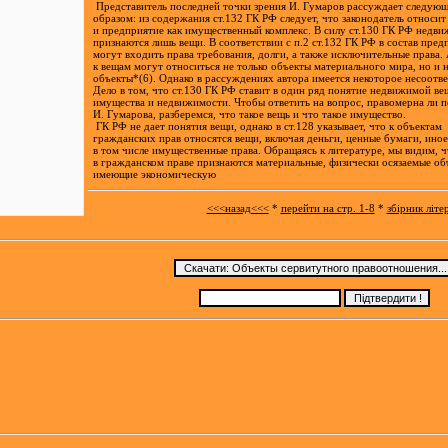
Представитель последней точки зрения И. Гумаров рассуждает следую
образом: из содержания ст.132 ГК РФ следует, что законодатель относи
и предприятие как имущественный комплекс. В силу ст.130 ГК РФ недв
признаются лишь вещи. В соответствии с п.2 ст.132 ГК РФ в состав пред
могут входить права требования, долги, а также исключительные права. 
к вещам могут относиться не только объекты материального мира, но и 
объекты*(6). Однако в рассуждениях автора имеется некоторое несоотве
Дело в том, что ст.130 ГК РФ ставит в один ряд понятие недвижимой в
имущества и недвижимости. Чтобы ответить на вопрос, правомерна ли п
И. Гумарова, разберемся, что такое вещь и что такое имущество.
ГК РФ не дает понятия вещи, однако в ст.128 указывает, что к объектам
гражданских прав относятся вещи, включая деньги, ценные бумаги, ино
в том числе имущественные права. Обращаясь к литературе, мы видим, ч
в гражданском праве признаются материальные, физически осязаемые об
имеющие экономическую
<<<назад<<<
*
перейти на стр. 1-8
*
збірник літ