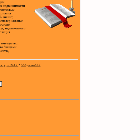
щим
т к недвижимости
ижимостью
приятия
А значит,
нематериальные
тствие.
ещи, недвижимого
озиция
е имущество,
то "вещами
ъекты,
ератури №12
*
>>>далее>>>