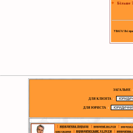
Більше 7
УВАГА! Всі прав
ЗАГАЛЬНЕ
ДЛЯ КЛІЄНТА
:
ДЛЯ ЮРИСТА
:
юридична порада
|
|
|
юридичні послуги
юридичні 
юридические услуги
|
|
юридична 
консультация