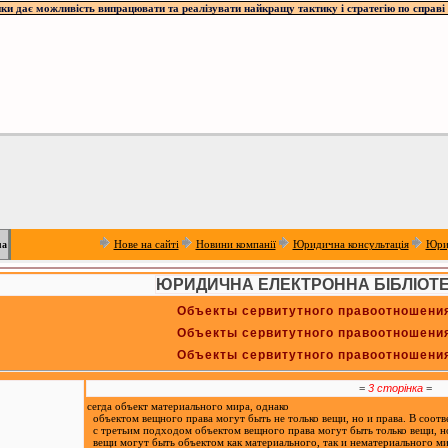
ки дає можливість випрацювати та реалізувати найкращу тактику і стратегію по справі 
Нове на сайті
Новини компанії
Юридична консультація
Юри
ua
ЮРИДИЧНА ЕЛЕКТРОННА БІБЛІОТ
Объекты сервитутного правоотношени
Объекты сервитутного правоотношени
Объекты сервитутного правоотношени
=
3 сторінка
=
сегда объект материального мира, однако
объектом вещного права могут быть не только вещи, но и права. В соотв
с третьим подходом объектом вещного права могут быть только вещи, н
вещи могут быть объектом как материального, так и нематериального ми