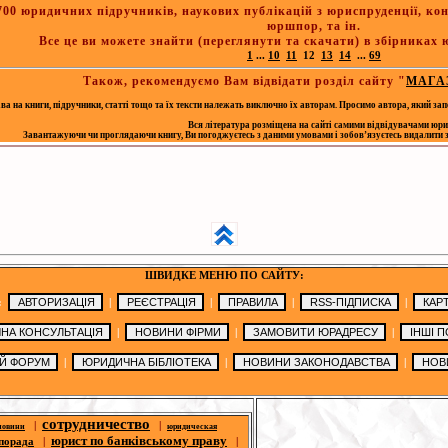
00 юридичних підручників, наукових публікацій з юриспруденції, кон
юршпор, та ін.
Все це ви можете знайти (переглянути та скачати) в збірниках
1
...
10
11
12
13
14
...
69
Також, рекомендуємо Вам відвідати розділ сайту "
МАГА
а на книги, підручники, статті тощо та їх тексти належать виключно їх авторам. Просимо автора, який зап
Вся література розміщена на сайті самими відвідувачами юри
Завантажуючи чи проглядаючи книгу, Ви погоджуєтесь з даними умовами і зобов’язуєтесь видалити зав
ШВИДКЕ МЕНЮ ПО САЙТУ:
:
|
|
|
|
|
|
|
|
|
|
сотрудничество
|
|
новини
юридическая
юрист по банківському праву
|
|
порада