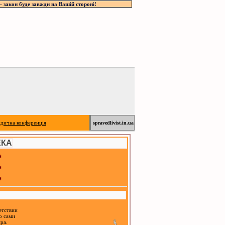
- закон буде завжди на Вашій стороні!
дична конференція
spravedlivist.in.ua
ЕКА
я
я
я
етствии
о сами
ра.