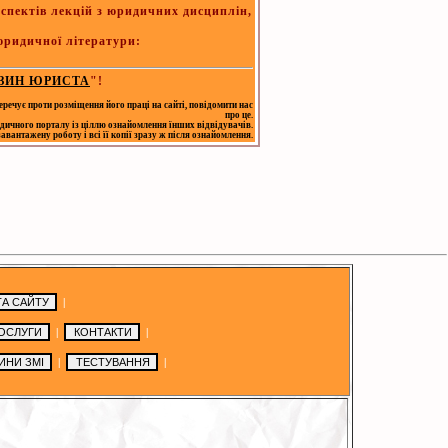
спектів лекцій з юридичних дисциплін,
 юридичної літератури:
ЗИН ЮРИСТА
"!
еречує проти розміщення його праці на сайті, повідомити нас
про це.
дичного порталу із ціллю ознайомлення їнших відвідувачів.
антажену роботу і всі її копії зразу ж після ознайомлення.
|
|
|
|
|