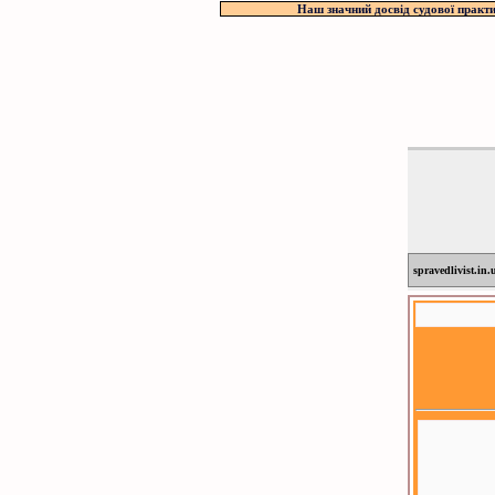
Наш значний досвід судової практи
spravedlivist.in.