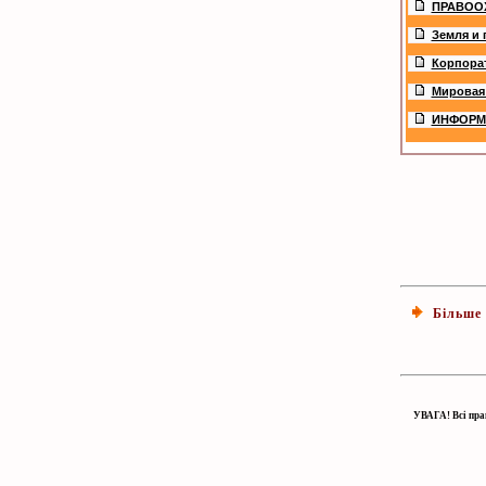
ПРАВОО
Земля и 
Корпорат
Мировая
ИНФОРМ
Більше 7
УВАГА! Всі прав