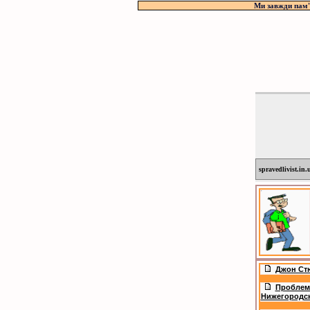
Ми завжди пам'я
spravedlivist.in.
Джон Ст
Проблемы
Нижегородска