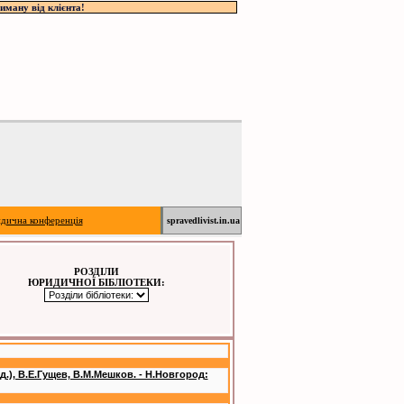
иману від клієнта!
дична конференція
spravedlivist.in.ua
РОЗДІЛИ
ЮРИДИЧНОЇ БІБЛІОТЕКИ:
), В.Е.Гущев, В.М.Мешков. - Н.Новгород: