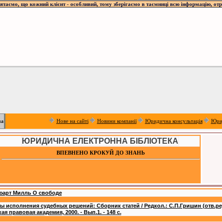
таємо, що кожний клієнт - особливий, тому зберігаємо в таємниці всю інформацію, отр
Нове на сайті
Новини компанії
Юридична консультація
Юри
ua
ЮРИДИЧНА ЕЛЕКТРОННА БІБЛІОТЕКА
ВПЕВНЕНО КРОКУЙ ДО ЗНАНЬ
юарт Милль О свободе
 исполнения судебных решений: Сборник статей / Редкол.: С.П.Гришин (отв.ред.
я правовая академия, 2000. - Вып.1. - 148 с.