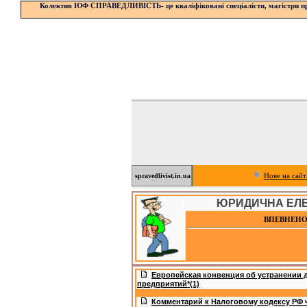
Колектив ЮФ СПРАВЕДЛИВІСТЬ- це кваліфіковані спеціалісти, магістри прав
Нове на сайт
spravedlivist.in.ua
ЮРИДИЧНА ЕЛЕ
ВПЕВНЕНО
Европейская конвенция об устранении 
предприятий*(1)
Комментарий к Налоговому кодексу РФ ча