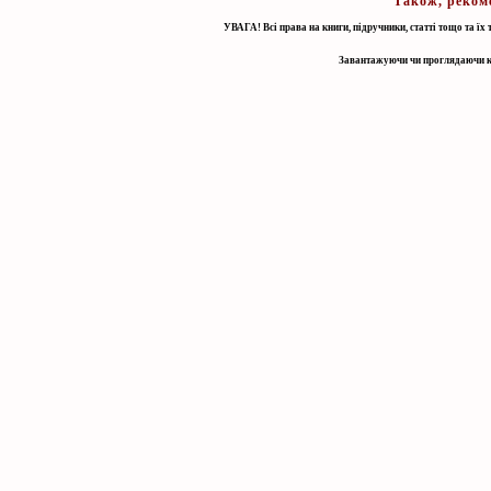
Також, рекоме
УВАГА! Всі права на книги, підручники, статті тощо та їх
Завантажуючи чи проглядаючи кни